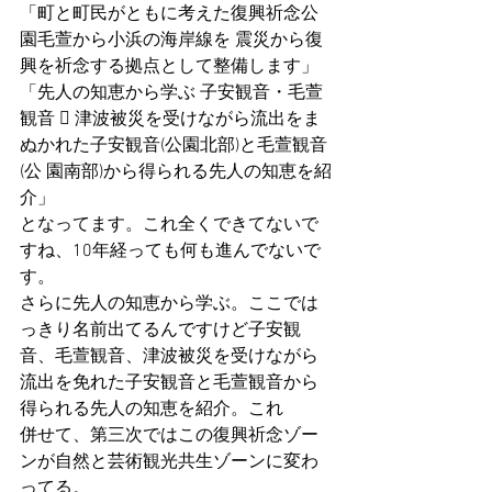
「町と町民がともに考えた復興祈念公
園毛萱から小浜の海岸線を 震災から復
興を祈念する拠点として整備します」
「先人の知恵から学ぶ 子安観音・毛萱
観音  津波被災を受けながら流出をま
ぬかれた子安観音(公園北部)と毛萱観音
(公 園南部)から得られる先人の知恵を紹
介」
となってます。これ全くできてないで
すね、10年経っても何も進んでないで
す。
さらに先人の知恵から学ぶ。ここでは
っきり名前出てるんですけど子安観
音、毛萱観音、津波被災を受けながら
流出を免れた子安観音と毛萱観音から
得られる先人の知恵を紹介。これ
併せて、第三次ではこの復興祈念ゾー
ンが自然と芸術観光共生ゾーンに変わ
ってる。