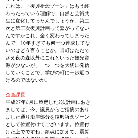
これは、「復興祈念ゾーン」はもう終
わったっていう理解で、自然と芸術共
生に変化してったんでしょうか。第二
次と第三次復興計画って繋がってない
んですかこれ、全く変わってしまった
んで。10年すぎても何一つ達成してな
いのはどう言うことか。当町はただで
さえ夜の森以外にこれといった観光資
源が少ないが、一つ一つを大切に発信
していくことで、学びの町に一歩近づ
けるのではないか。
企画課長
平成27年6月に策定した2次計画におき
ましては、今、議員からご指摘のあり
ました通り沿岸部分を復興祈念ゾーン
として位置付けてございます。位置付
けた上でですね、鎮魂に加えて、震災