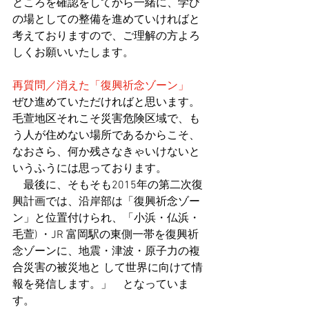
ところを確認をしてから一緒に、学び
の場としての整備を進めていければと
考えておりますので、ご理解の方よろ
しくお願いいたします。
再質問／消えた「復興祈念ゾーン」
ぜひ進めていただければと思います。
毛萱地区それこそ災害危険区域で、も
う人が住めない場所であるからこそ、
なおさら、何か残さなきゃいけないと
いうふうには思っております。　
　最後に、そもそも2015年の第二次復
興計画では、沿岸部は「復興祈念ゾー
ン」と位置付けられ、「小浜・仏浜・
毛萱) ・JR 富岡駅の東側一帯を復興祈
念ゾーンに、地震・津波・原子力の複
合災害の被災地と して世界に向けて情
報を発信します。」　となっていま
す。