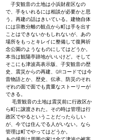
　子安観音の土地は小浜財産区なの
で、手をいれるには相談が必要かと思
う。再建の話はきいている。建物自体
には宗教分離の観点から町は手を出す
ことはできないかもしれないが、あの
場所をもっとキレイに整備して復興祈
念公園のようなものにしてはどうか。
本当は観陽亭跡地がいいけど。そして
そこにも津波高表示版、子安観音の歴
史、震災からの再建、QRコードでは今
昔物語とか、歴史、伝承、防災のそれ
ぞれの面で面でも貴重なストーリーが
できる。
 　毛萱観音の土地は震災前に行政区か
ら町に譲渡された。その時は管理は行
政区でやるということだったらしい
が、今では住んでる人がいない。なら
管理は町でやってはどうか。
あの場所は周囲の家は全て津波の被害