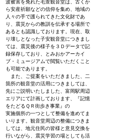
波被害を免れた毛萱観音堂は、古くか
ら安産祈願などの信仰を集め、地域の
人々の手で護られてきた文化財であ
り、震災からの教訓を伝承する場所で
あるとも認識しております。現在、取
り壊しとなった子安観音堂につきまし
ては、震災後の様子を３Ｄデータで記
録保存しており、とみおかアーカイ
ブ・ミュージアムで閲覧いただくこと
も可能であります。
　また、ご提案をいただきました、二
箇所の観音堂の活用につきましては、
先にご説明いたしました、富岡駅周辺
エリアにて計画しております、『記憶
をたどるＱＲ街歩き事業』の
実施個所の一つとして整備を進めてま
いります。観音堂周辺の整備につきま
しては、地元住民の皆様と意見交換を
行いながら、震災学習の場としても活