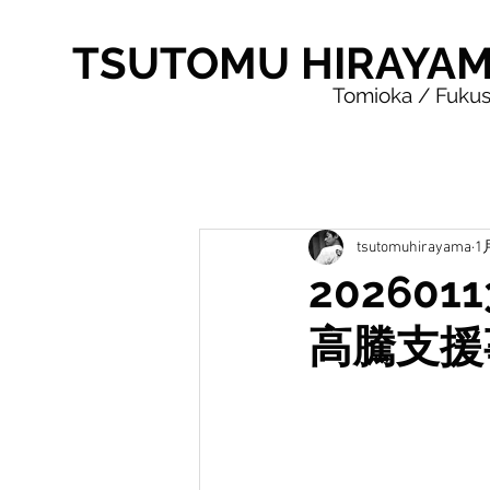
TSUTOMU HIRAYA
Tomioka / Fuku
tsutomuhirayama
1
20260
高騰支援