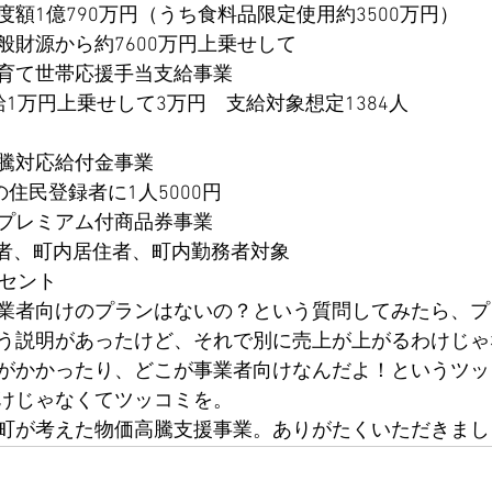
額1億790万円（うち食料品限定使用約3500万円）
般財源から約7600万円上乗せして
育て世帯応援手当支給事業
1万円上乗せして3万円　支給対象想定1384人
騰対応給付金事業
の住民登録者に1人5000円
プレミアム付商品券事業
録者、町内居住者、町内勤務者対象
ーセント
業者向けのプランはないの？という質問してみたら、プ
う説明があったけど、それで別に売上が上がるわけじゃ
がかかったり、どこが事業者向けなんだよ！というツッ
けじゃなくてツッコミを。
町が考えた物価高騰支援事業。ありがたくいただきまし