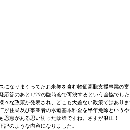
スになりまくってたお米券を含む物価高騰支援事業の富
疑応答のあと1/29の臨時会で可決するという全協でした
様々な政策が発表され、どこも大差ない政策ではありま
江が住民及び事業者の水道基本料金を半年免除というや
も恩恵がある思い切った政策ですね。さすが浪江！
下記のような内容になりました。