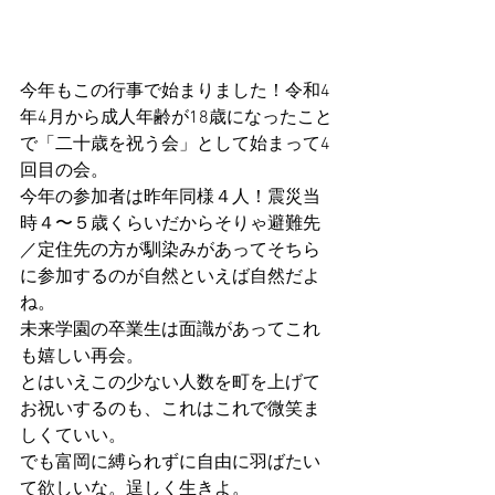
今年もこの行事で始まりました！令和4
年4月から成人年齢が18歳になったこと
で「二十歳を祝う会」として始まって4
回目の会。
今年の参加者は昨年同様４人！震災当
時４〜５歳くらいだからそりゃ避難先
／定住先の方が馴染みがあってそちら
に参加するのが自然といえば自然だよ
ね。
未来学園の卒業生は面識があってこれ
も嬉しい再会。
とはいえこの少ない人数を町を上げて
お祝いするのも、これはこれで微笑ま
しくていい。
でも富岡に縛られずに自由に羽ばたい
て欲しいな。逞しく生きよ。