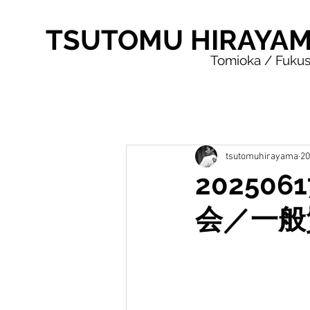
TSUTOMU HIRAYA
Tomioka / Fuku
tsutomuhirayama
2
20250
会／一般