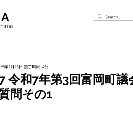
MA
shima
025年7月15日
読了時間: 4分
617 令和7年第3回富岡町
質問その1