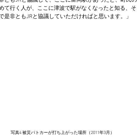
非ともJRと協議して、ここに富岡駅があったと、町民
めて行く人が、ここに津波で駅がなくなったと知る、そ
で是非ともJRと協議していただければと思います。」
写真4 被災パトカーが打ち上がった場所（2011年3月）