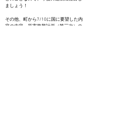
ましょう！
その他、町から7/10に国に要望した内
容の内容、災害復興計画（第三次）の
政策化会議の進捗、産業団地に進出し
てきた企業紹介、なども報告受けまし
た。
すべて表示
最新記事