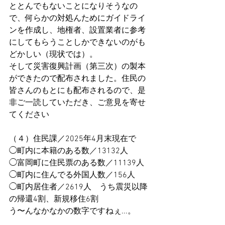
ととんでもないことになりそうなの
で、何らかの対処んためにガイドライ
ンを作成し、地権者、設置業者に参考
にしてもらうことしかできないのがも
どかしい（現状では）。
そして災害復興計画（第三次）の製本
ができたので配布されました。住民の
皆さんのもとにも配布されるので、是
非ご一読していただき、ご意見を寄せ
てください
（４）住民課／2025年4月末現在で
◯町内に本籍のある数／13132人
◯富岡町に住民票のある数／11139人
◯町内に住んでる外国人数／156人
◯町内居住者／2619人　うち震災以降
の帰還4割、新規移住6割
う〜んなかなかの数字ですねぇ...。