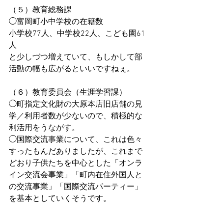
（５）教育総務課
◯富岡町小中学校の在籍数
小学校77人、中学校22人、こども園61
人
と少しづつ増えていて、もしかして部
活動の幅も広がるといいですねぇ。
（６）教育委員会（生涯学習課）
◯町指定文化財の大原本店旧店舗の見
学／利用者数が少ないので、積極的な
利活用をうながす。
◯国際交流事業について、これは色々
すったもんだありましたが、これまで
どおり子供たちを中心とした「オンラ
イン交流会事業」「町内在住外国人と
の交流事業」「国際交流パーティー」
を基本としていくそうです。
◯その他／学びの森の高圧受電設備の