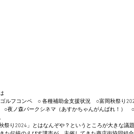
は
ゴルフコンペ　○ 各種補助金支援状況　○富岡秋祭り20
　○夜ノ森パークシネマ（あすかちゃんがんばれ！）　
。
秋祭り2024」とはなんぞや？というところが大きな議
てきた伝統のえびす講市が、主催してきた商店街協同組