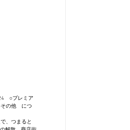
24　○プレミア
○その他　につ
題で、つまると
合の解散、商店街