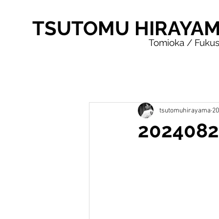
TSUTOMU HIRAYA
Tomioka / Fuku
tsutomuhirayama
2
20240