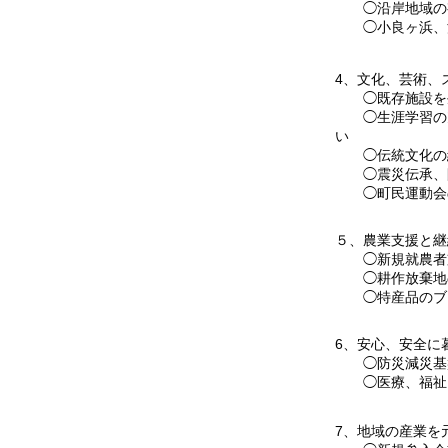
◯沿岸地域の
◯小良ヶ浜、深
4、文化、芸術、
◯既存施設を生
◯生涯学習の充
い
◯伝統文化の
◯震災伝承、防
◯町民運動会
５、農業支援と継
◯新規就農者
◯耕作放棄地
◯特産品のブ
6、安心、安全に
◯防災減災基盤
◯医療、福祉
7、地域の産業を