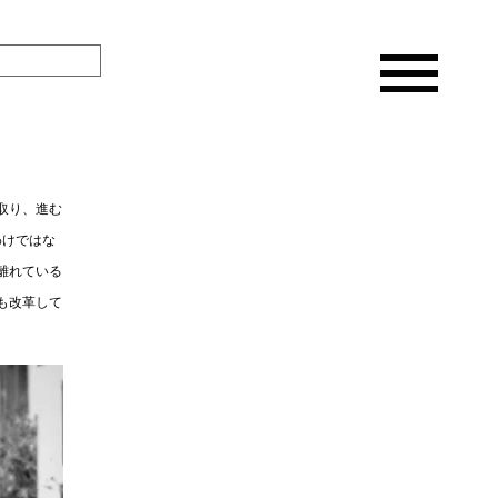
取り、進む
わけではな
離れている
も改革して