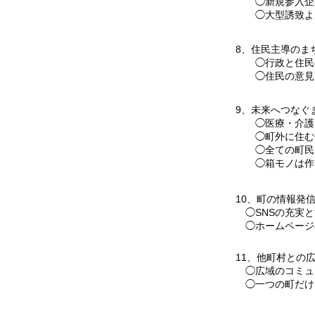
◯新規参入企業
◯大型誘致より
8、住民主導のま
◯行政と住民の
◯住民の意見を
9、未来へつなぐ
◯医療・介護・
◯町外に住む住
◯全ての町民、
◯箱モノは作り
10、町の情報発
◯SNSの充実と
◯ホームページ
11、他町村との
◯広域のコミュ
​ ◯一つの町だ