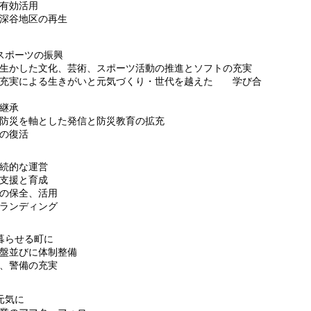
有効活用
谷地区の再生​
スポーツの振興
かした文化、芸術、スポーツ活動の推進とソフトの充実
実による生きがいと元気づくり・世代を越えた 学び合
継承
災を軸とした発信と防災教育の拡充
の復活
続的な運営
支援と育成
の保全、活用
ランディング
暮らせる町に
並びに体制整備
、警備の充実
元気に