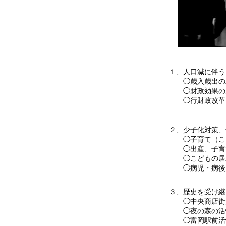
１、人口減に伴
◯歳入歳出のバ
◯財政効果のあ
◯行財政改革に
２、少子化対策、
◯子育て（こど
◯出産、子育て
◯こどもの居場
◯病児・病後児
３、歴史を受け継
◯中央商店街
◯夜の森の活
◯富岡駅前活