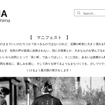
MA
shima
【 マニフェスト 】
のままでい
いのだろうか？比べるものでは
ないけれど、近隣の町村に大きく遅れを
見えず、住民の声が政策に反映されない。別に大発展とか、大きなものを望んでる
いいから住民にとって「良い町」であってほしい。そこに住む、あるいは故郷から
岡を身近に、親しみを感じ、そして誇りを持てるようなまちづくりを。
少しづつで
いけるよう最大限の努力をします！