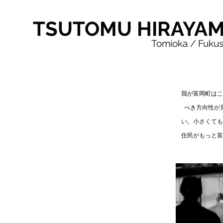
TSUTOMU HIRAYA
Tomioka / Fuku
我が富岡町はこ
べき方向性が
い。小さくても
住民がもっと富